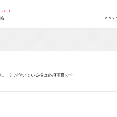
 POST
採店
Ｍ'Ｓ９
ん。
※
が付いている欄は必須項目です