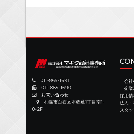
CO
011-865-1691
会社
011-865-1690
企業
お問い合わせ
採用情
札幌市白石区本郷通1丁目南1-
法人・
8-2F
スタッ