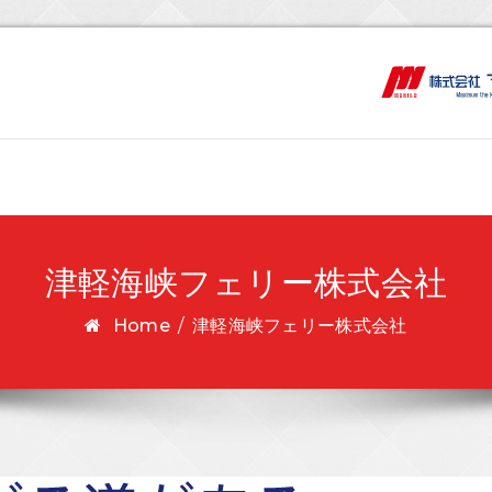
津軽海峡フェリー株式会社
Home
/
津軽海峡フェリー株式会社